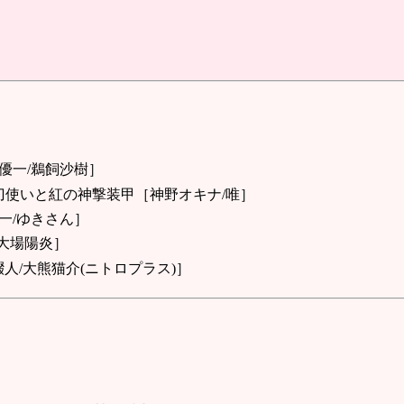
優一/鵜飼沙樹］
刀使いと紅の神撃装甲［神野オキナ/唯］
一/ゆきさん］
/大場陽炎］
人/大熊猫介(ニトロプラス)］