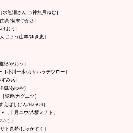
［水無瀬さんご/神無月ねむ］
由高/有末つかさ］
みけおう］
んじょう山羊/ゆき恵］
雅紀/がおう］
ルー［小川一水/カサハラテツロー］
/すみ兵］
洋樹/あゆや］
［鏡遊/カグユヅ］
えばしけん/H2SO4］
V［十月ユウ/八坂ミナト］
水いこ］
サト真希/しゅがすく］