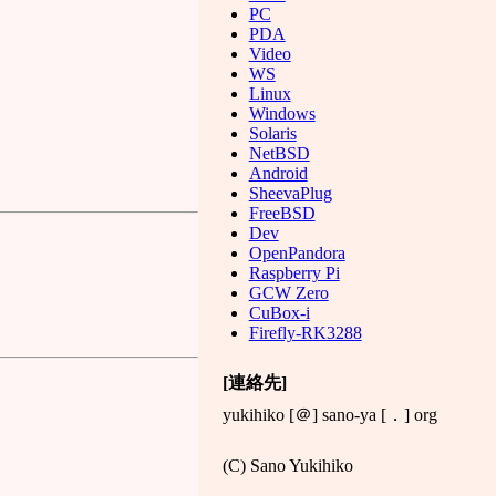
PC
PDA
Video
WS
Linux
Windows
Solaris
NetBSD
Android
SheevaPlug
FreeBSD
Dev
OpenPandora
Raspberry Pi
GCW Zero
CuBox-i
Firefly-RK3288
[連絡先]
yukihiko [＠] sano-ya [．] org
(C) Sano Yukihiko