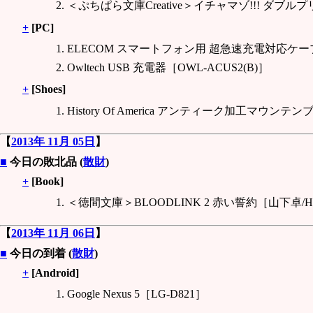
＜ぷちぱら文庫Creative＞イチャマゾ!!! ダ
+
[PC]
ELECOM スマートフォン用 超急速充電対応ケーブル
Owltech USB 充電器［OWL-ACUS2(B)］
+
[Shoes]
History Of America アンティーク加工マウンテン
【
2013年 11月 05日
】
■
今日の敗北品 (
散財
)
+
[Book]
＜徳間文庫＞BLOODLINK 2 赤い誓約［山下卓/H
【
2013年 11月 06日
】
■
今日の到着 (
散財
)
+
[Android]
Google Nexus 5［LG-D821］