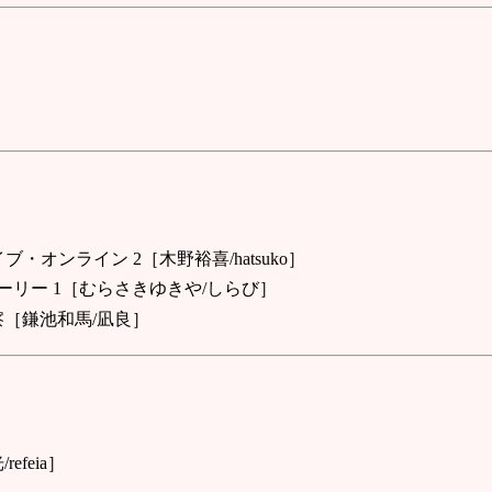
オンライン 2［木野裕喜/hatsuko］
リー 1［むらさきゆきや/しらび］
［鎌池和馬/凪良］
feia］