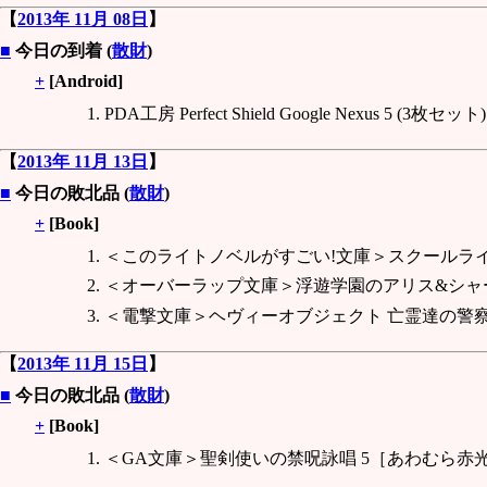
【
2013年 11月 08日
】
■
今日の到着 (
散財
)
+
[Android]
PDA工房 Perfect Shield Google Nexus 5 (3枚セット)
【
2013年 11月 13日
】
■
今日の敗北品 (
散財
)
+
[Book]
＜このライトノベルがすごい!文庫＞スクールライブ・
＜オーバーラップ文庫＞浮遊学園のアリス&シャー
＜電撃文庫＞ヘヴィーオブジェクト 亡霊達の警察
【
2013年 11月 15日
】
■
今日の敗北品 (
散財
)
+
[Book]
＜GA文庫＞聖剣使いの禁呪詠唱 5［あわむら赤光/re