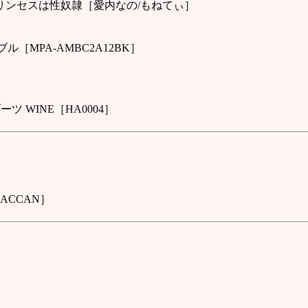
ブルプリンセスは性奴隷［愛内なの/もねてぃ］
［MPA-AMBC2A12BK］
ブーツ WINE［HA0004］
ACCAN］