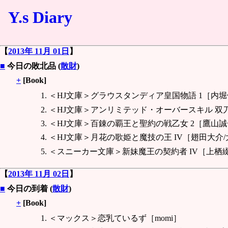
Y.s Diary
【
2013年 11月 01日
】
■
今日の敗北品 (
散財
)
+
[Book]
＜HJ文庫＞グラウスタンディア皇国物語 1［内堀
＜HJ文庫＞アンリミテッド・オーバースキル 双
＜HJ文庫＞百錬の覇王と聖約の戦乙女 2［鷹山誠
＜HJ文庫＞月花の歌姫と魔技の王 IV［翅田大介
＜スニーカー文庫＞新妹魔王の契約者 IV［上栖綴
【
2013年 11月 02日
】
■
今日の到着 (
散財
)
+
[Book]
＜マックス＞恋乳ているず［momi］