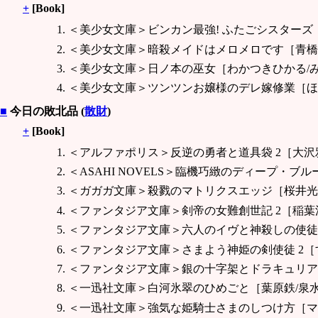
+
[Book]
＜美少女文庫＞ビンカン最強! ふたごシスターズ
＜美少女文庫＞暗殺メイドはメロメロです［青橋
＜美少女文庫＞日ノ本の巫女［わかつきひかる/
＜美少女文庫＞ツンツンお嬢様のデレ嫁修業［ほ
■
今日の敗北品 (
散財
)
+
[Book]
＜アルファポリス＞反逆の勇者と道具袋 2［大沢
＜ASAHI NOVELS＞臨機巧緻のディープ・ブ
＜ガガガ文庫＞殺戮のマトリクスエッジ［桜井光
＜ファンタジア文庫＞剣帝の女難創世記 2［稲葉
＜ファンタジア文庫＞六人のイヴと神殺しの使徒
＜ファンタジア文庫＞さまよう神姫の剣使徒 2［す
＜ファンタジア文庫＞銀の十字架とドラキュリア 
＜一迅社文庫＞白河氷翠のひめごと［葉原鉄/泉
＜一迅社文庫＞強気な姫騎士さまのしつけ方［マ