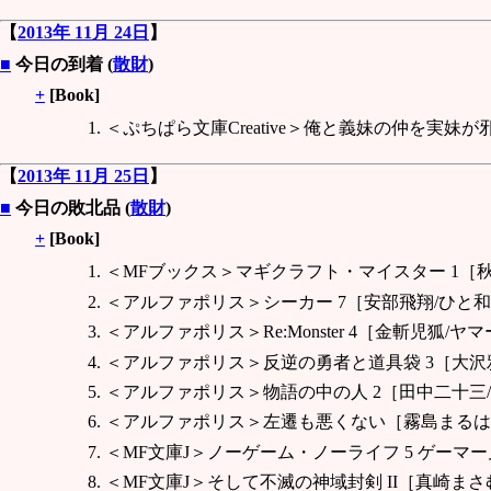
【
2013年 11月 24日
】
■
今日の到着 (
散財
)
+
[Book]
＜ぷちぱら文庫Creative＞俺と義妹の仲を実妹
【
2013年 11月 25日
】
■
今日の敗北品 (
散財
)
+
[Book]
＜MFブックス＞マギクラフト・マイスター 1［
＜アルファポリス＞シーカー 7［安部飛翔/ひと
＜アルファポリス＞Re:Monster 4［金斬児狐/ヤ
＜アルファポリス＞反逆の勇者と道具袋 3［大沢
＜アルファポリス＞物語の中の人 2［田中二十三
＜アルファポリス＞左遷も悪くない［霧島まるは
＜MF文庫J＞ノーゲーム・ノーライフ 5 ゲー
＜MF文庫J＞そして不滅の神域封剣 II［真崎まさ