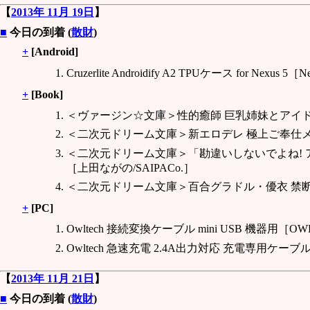
【
2013年 11月 19日
】
■
今日の到着 (
散財
)
+
[Android]
Cruzerlite Androidify A2 TPUケース for Nexus 5［N
+
[Book]
＜ヴァージン☆文庫＞性的癒師 巨乳姉妹とアイ
＜二次元ドリーム文庫＞新エロデレ 極上ご奉仕
＜二次元ドリーム文庫＞「勘違いしないでよね! 
［上田ながの/SAIPACo.］
＜二次元ドリーム文庫＞百合グラドル・優衣 禁断
+
[PC]
Owltech 接続変換ケーブル mini USB 機器用［OWL-
Owltech 急速充電 2.4A出力対応 充電専用ケーブル［O
【
2013年 11月 21日
】
■
今日の到着 (
散財
)