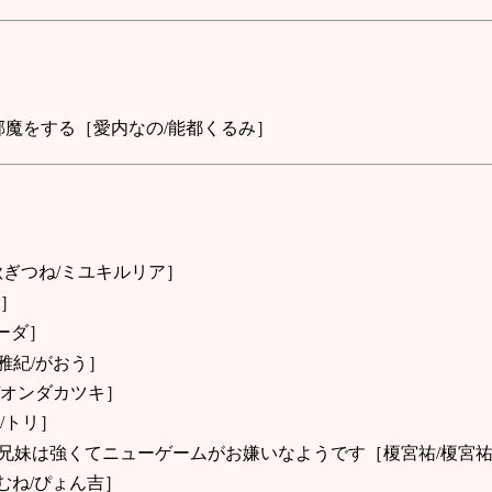
が邪魔をする［愛内なの/能都くるみ］
秋ぎつね/ミユキルリア］
和］
マーダ］
雅紀/がおう］
/オンダカツキ］
/トリ］
マー兄妹は強くてニューゲームがお嫌いなようです［榎宮祐/榎宮
むね/ぴょん吉］