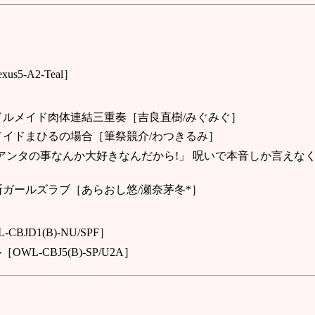
exus5-A2-Teal］
ドルメイド肉体連結三重奏［吉良直樹/みぐみぐ］
メイドまひるの場合［筆祭競介/わつきるみ］
アンタの事なんか大好きなんだから!」 呪いで本音しか言えな
ガールズラブ［あらおし悠/瀬奈茅冬*］
CBJD1(B)-NU/SPF］
WL-CBJ5(B)-SP/U2A］