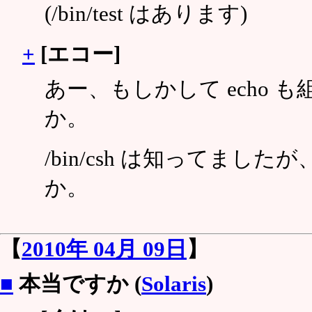
(/bin/test はあります)
+
[エコー]
あー、もしかして echo 
か。
/bin/csh は知ってましたが、
か。
【
2010年 04月 09日
】
■
本当ですか (
Solaris
)