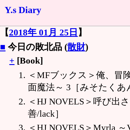
Y.s Diary
【
2018年 01月 25日
】
■
今日の敗北品 (
散財
)
+
[Book]
＜MFブックス＞俺、冒険
面魔法～ 3［みそたくあ
＜HJ NOVELS＞呼び
善/lack］
＜HJ NOVELS＞Myrl