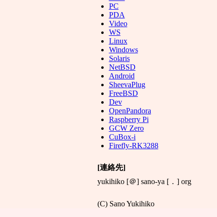
PC
PDA
Video
WS
Linux
Windows
Solaris
NetBSD
Android
SheevaPlug
FreeBSD
Dev
OpenPandora
Raspberry Pi
GCW Zero
CuBox-i
Firefly-RK3288
[連絡先]
yukihiko [＠] sano-ya [．] org
(C) Sano Yukihiko