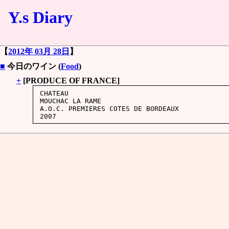
Y.s Diary
【
2012年 03月 28日
】
■
今日のワイン (
Food
)
+
[PRODUCE OF FRANCE]
CHATEAU

MOUCHAC LA RAME

A.O.C. PREMIERES COTES DE BORDEAUX
