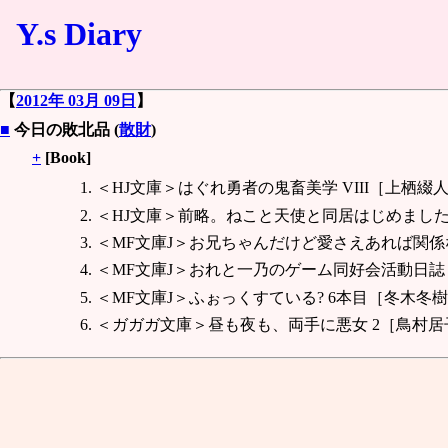
Y.s Diary
【
2012年 03月 09日
】
■
今日の敗北品 (
散財
)
+
[Book]
＜HJ文庫＞はぐれ勇者の鬼畜美学 VIII［上栖綴
＜HJ文庫＞前略。ねこと天使と同居はじめまし
＜MF文庫J＞お兄ちゃんだけど愛さえあれば関係
＜MF文庫J＞おれと一乃のゲーム同好会活動日誌
＜MF文庫J＞ふぉっくすている? 6本目［冬木冬樹
＜ガガガ文庫＞昼も夜も、両手に悪女 2［鳥村居子/