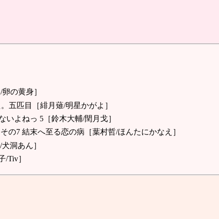
人/卵の黄身］
た。五匹目［緋月薙/明星かがよ］
ないよねっ 5［鈴木大輔/閏月戈］
 その7 結末へ至る恋の病［葉村哲/ほんたにかなえ］
/犬洞あん］
Tiv］