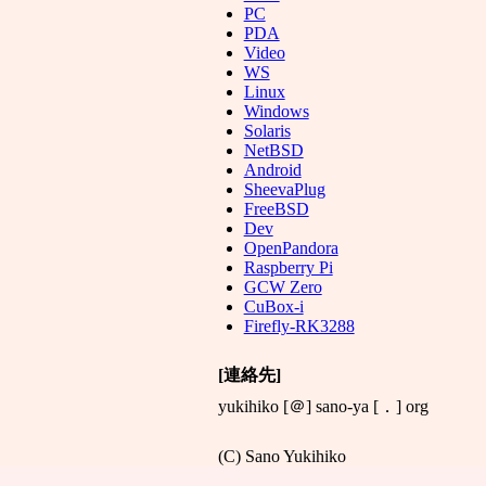
PC
PDA
Video
WS
Linux
Windows
Solaris
NetBSD
Android
SheevaPlug
FreeBSD
Dev
OpenPandora
Raspberry Pi
GCW Zero
CuBox-i
Firefly-RK3288
[連絡先]
yukihiko [＠] sano-ya [．] org
(C) Sano Yukihiko