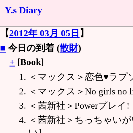
Y.s Diary
【
2012年 03月 05日
】
■
今日の到着 (
散財
)
+
[Book]
＜マックス＞恋色♥ラプ
＜マックス＞No girls no 
＜茜新社＞Powerプレイ
＜茜新社＞ちっちゃいが
い］