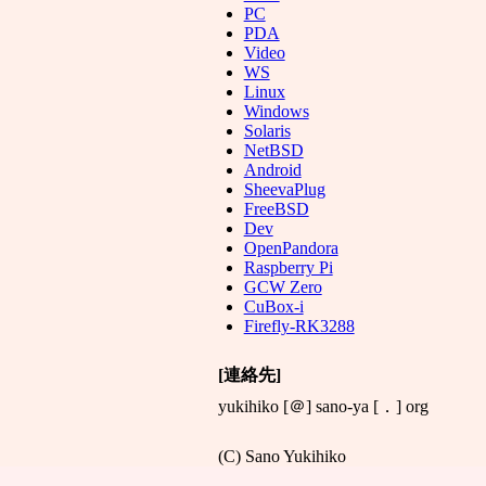
PC
PDA
Video
WS
Linux
Windows
Solaris
NetBSD
Android
SheevaPlug
FreeBSD
Dev
OpenPandora
Raspberry Pi
GCW Zero
CuBox-i
Firefly-RK3288
[連絡先]
yukihiko [＠] sano-ya [．] org
(C) Sano Yukihiko