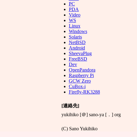
PC
PDA
Video
WS
Linux
Windows
Solaris
NetBSD
Android
SheevaPlug
FreeBSD
Dev
OpenPandora
Raspberry Pi
GCW Zero
CuBox-i
Firefly-RK3288
[連絡先]
yukihiko [＠] sano-ya [．] org
(C) Sano Yukihiko