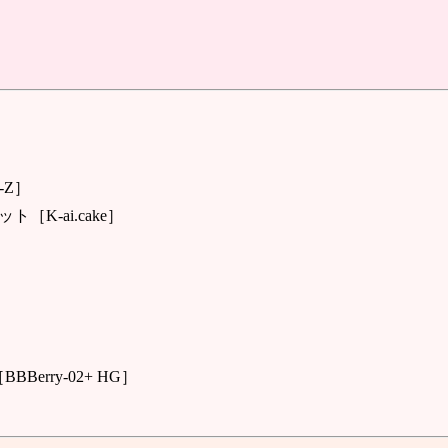
-Z］
ト［K-ai.cake］
BBerry-02+ HG］