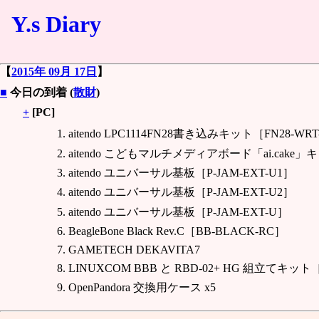
Y.s Diary
【
2015年 09月 17日
】
■
今日の到着 (
散財
)
+
[PC]
aitendo LPC1114FN28書き込みキット［FN28-WRT
aitendo こどもマルチメディアボード「ai.cake」キッ
aitendo ユニバーサル基板［P-JAM-EXT-U1］
aitendo ユニバーサル基板［P-JAM-EXT-U2］
aitendo ユニバーサル基板［P-JAM-EXT-U］
BeagleBone Black Rev.C［BB-BLACK-RC］
GAMETECH DEKAVITA7
LINUXCOM BBB と RBD-02+ HG 組立てキット［B
OpenPandora 交換用ケース x5