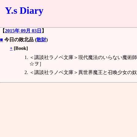
Y.s Diary
【
2015年 09月 03日
】
■
今日の敗北品 (
散財
)
+
[Book]
＜講談社ラノベ文庫＞現代魔法のいらない魔術師
☆ヲ］
＜講談社ラノベ文庫＞異世界魔王と召喚少女の奴隷