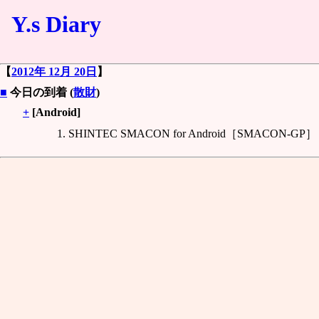
Y.s Diary
【
2012年 12月 20日
】
■
今日の到着 (
散財
)
+
[Android]
SHINTEC SMACON for Android［SMACON-GP］