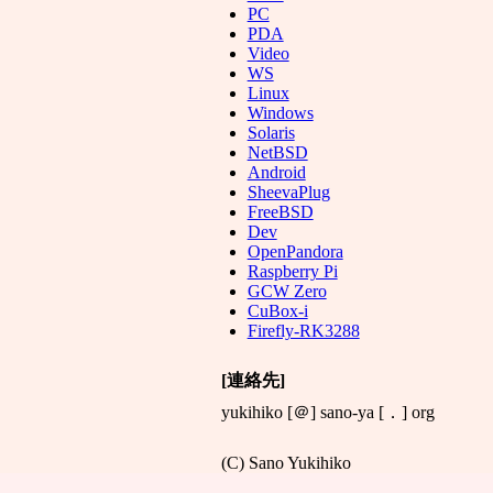
PC
PDA
Video
WS
Linux
Windows
Solaris
NetBSD
Android
SheevaPlug
FreeBSD
Dev
OpenPandora
Raspberry Pi
GCW Zero
CuBox-i
Firefly-RK3288
[連絡先]
yukihiko [＠] sano-ya [．] org
(C) Sano Yukihiko