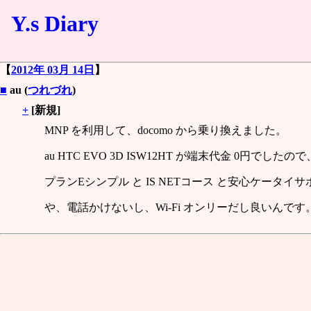
Y.s Diary
【
2012年 03月 14日
】
■
au (
つれづれ
)
+
[新規]
MNP を利用して、docomo から乗り換えました。
au HTC EVO 3D ISW12HT が端末代金 0円でした
プランEシンプル と IS NETコース と安心ケータ
や、電話かけないし、Wi-Fi オンリーだし良いんです