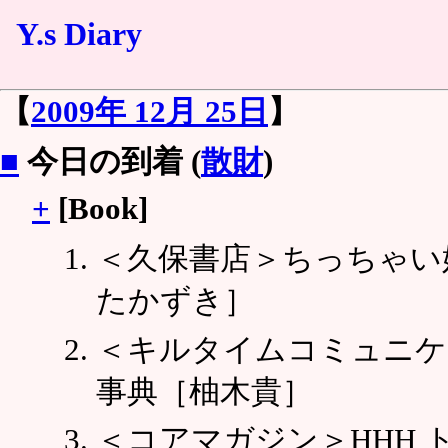
Y.s Diary
【
2009年 12月 25日
】
■
今日の到着 (
散財
)
+
[Book]
＜久保書店＞ちっちゃい
たかずき］
＜キルタイムコミュニケ
事典［柚木貴］
＜コアマガジン＞HHH 