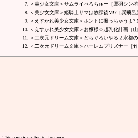
＜美少女文庫＞サムライべろちゅー［鷹羽シン/
＜美少女文庫＞姫騎士サマは放課後M!?［巽飛呂
＜えすかれ美少女文庫＞ホントに撮っちゃうよ? 
＜えすかれ美少女文庫＞お嬢様☆超乳化計画［山口陽
＜二次元ドリーム文庫＞どらぐろいやる 2 水都
＜二次元ドリーム文庫＞ハーレムプリズナー［竹
This page is written in Japanese.