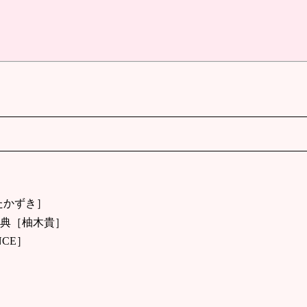
たかずき］
典［柚木貴］
CE］