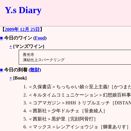
Y.s Diary
【
2009年 12月 25日
】
■
今日のワイン (
Food
)
+
[マンズワイン]
善光寺

■
今日の到着 (
散財
)
+
[Book]
＜久保書店＞ちっちゃい娘☆至上主義!［かつま
＜キルタイムコミュニケーション＞幻想娘百科事
＜コアマガジン＞HHH トリプルエッチ［DISTAN
＜茜新社＞少年ドルチェ［笹倉綾人］
＜茜新社＞黒炉里［完顔阿骨打］
＜マックス＞レンアイショウジョ［獅童ありす］