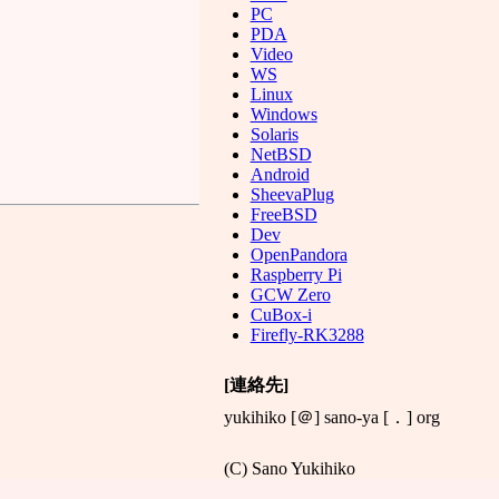
PC
PDA
Video
WS
Linux
Windows
Solaris
NetBSD
Android
SheevaPlug
FreeBSD
Dev
OpenPandora
Raspberry Pi
GCW Zero
CuBox-i
Firefly-RK3288
[連絡先]
yukihiko [＠] sano-ya [．] org
(C) Sano Yukihiko