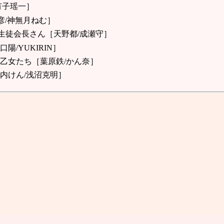
有子瑶一］
彦/神無月ねむ］
生徒会長さん［天野都/成瀬守］
/YUKIRIN］
の乙女たち［葉原鉄/かん奈］
内けん/浅沼克明］